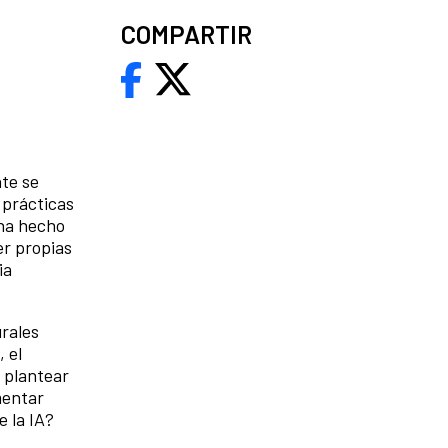
COMPARTIR
nte se
 prácticas
 ha hecho
er propias
ia
rales
 el
o plantear
mentar
e la IA?