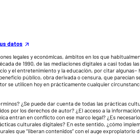
tus datos
iones legales y económicas, ámbitos en los que habitualme
écada de 1990, de las mediaciones digitales a casi todas las
 ocio y el entretenimiento y la educación, por citar algunas–
beneficio público, obra derivada o censura, que parecían s
tor se utilicen hoy en prácticamente cualquier circunstanc
érminos? ¿Se puede dar cuenta de todas las prácticas cultu
dos por los derechos de autor? ¿El acceso a la información,
démica entran en conflicto con ese marco legal? ¿Es necesari
rácticas culturales digitales? En este sentido, ¿cómo imple
urales que “liberan contenidos” con el auge expropiatorio d