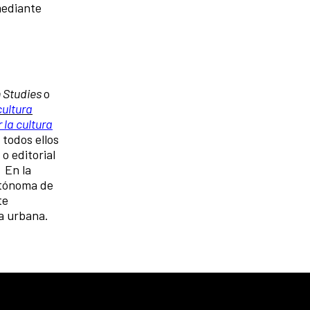
mediante
 Studies
o
cultura
 la cultura
todos ellos
o editorial
 En la
utónoma de
te
ía urbana.