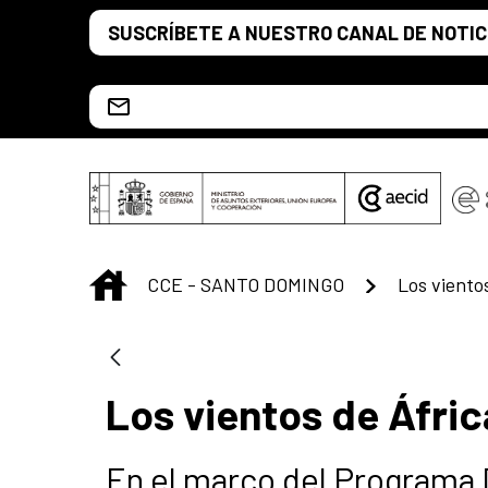
Saltar al contenido principal
SUSCRÍBETE A NUESTRO CANAL DE NOTIC
Escríbenos al correo info.ccesd@aecid.es
INICIO
CCE - SANTO DOMINGO
Los viento
Los vientos de Áfric
En el marco del Programa