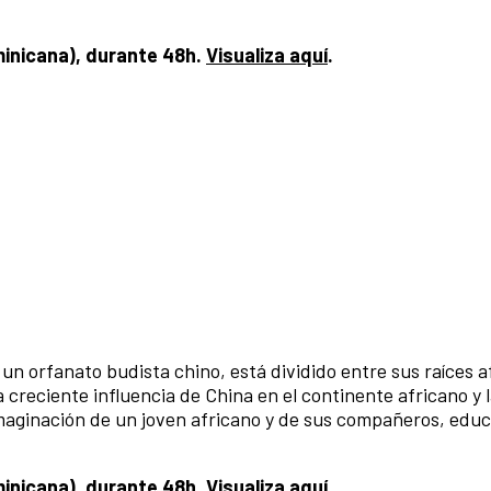
ominicana), durante 48h.
Visualiza aquí
.
n orfanato budista chino, está dividido entre sus raíces a
creciente influencia de China en el continente africano y 
imaginación de un joven africano y de sus compañeros, edu
ominicana), durante 48h.
Visualiza aquí
.