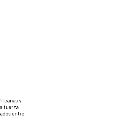
fricanas y
la fuerza
cados entre