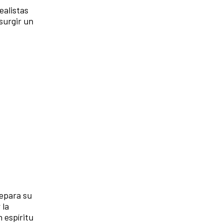
ealistas
surgir un
repara su
 la
 espíritu