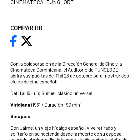
CINEMATECA, FUNGLODE
COMPARTIR
Con la colaboración de la Dirección General de Cine y la
Cinemateca Dominicana, el Auditorio de FUNGLODE
abrirá sus puertas del 11 al 23 de octubre para mostrar dos
ciclos de cine español:
Del 11 al 15 Luis Buñuel, clásico universal
Viridiana
(1961 / Duración: 90 min)
Sinopsis
Don Jaime, un viejo hidalgo español, vive retirado y
solitario en su hacienda desde la muerte de su esposa,
ocurrida el mismo día de la boda. Un día recibe la visita de