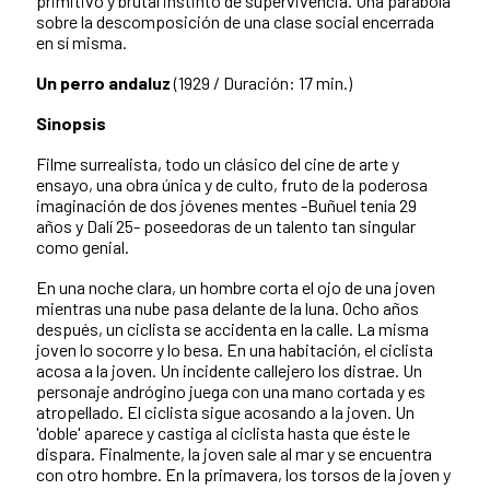
primitivo y brutal instinto de supervivencia. Una parábola
sobre la descomposición de una clase social encerrada
en sí misma.
Un perro andaluz
(1929 / Duración: 17 min.)
Sinopsis
Filme surrealista, todo un clásico del cine de arte y
ensayo, una obra única y de culto, fruto de la poderosa
imaginación de dos jóvenes mentes -Buñuel tenía 29
años y Dalí 25- poseedoras de un talento tan singular
como genial.
En una noche clara, un hombre corta el ojo de una joven
mientras una nube pasa delante de la luna. Ocho años
después, un ciclista se accidenta en la calle. La misma
joven lo socorre y lo besa. En una habitación, el ciclista
acosa a la joven. Un incidente callejero los distrae. Un
personaje andrógino juega con una mano cortada y es
atropellado. El ciclista sigue acosando a la joven. Un
'doble' aparece y castiga al ciclista hasta que éste le
dispara. Finalmente, la joven sale al mar y se encuentra
con otro hombre. En la primavera, los torsos de la joven y