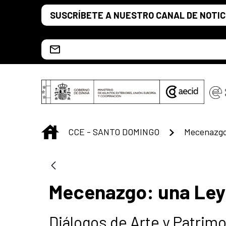
Saltar al contenido principal
SUSCRÍBETE A NUESTRO CANAL DE NOTIC
Escríbenos al correo info.ccesd@aecid.es
INICIO
CCE - SANTO DOMINGO
Mecenazgo:
Mecenazgo: una Ley
Diálogos de Arte y Patrim