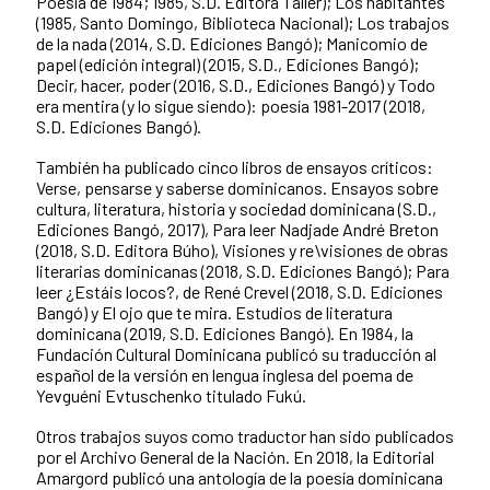
Poesía de 1984; 1985, S.D. Editora Taller); Los habitantes
(1985, Santo Domingo, Biblioteca Nacional); Los trabajos
de la nada (2014, S.D. Ediciones Bangó); Manicomio de
papel (edición integral) (2015, S.D., Ediciones Bangó);
Decir, hacer, poder (2016, S.D., Ediciones Bangó) y Todo
era mentira (y lo sigue siendo): poesía 1981-2017 (2018,
S.D. Ediciones Bangó).
También ha publicado cinco libros de ensayos críticos:
Verse, pensarse y saberse dominicanos. Ensayos sobre
cultura, literatura, historia y sociedad dominicana (S.D.,
Ediciones Bangó, 2017), Para leer Nadjade André Breton
(2018, S.D. Editora Búho), Visiones y re\visiones de obras
literarias dominicanas (2018, S.D. Ediciones Bangó); Para
leer ¿Estáis locos?, de René Crevel (2018, S.D. Ediciones
Bangó) y El ojo que te mira. Estudios de literatura
dominicana (2019, S.D. Ediciones Bangó). En 1984, la
Fundación Cultural Dominicana publicó su traducción al
español de la versión en lengua inglesa del poema de
Yevguéni Evtuschenko titulado Fukú.
Otros trabajos suyos como traductor han sido publicados
por el Archivo General de la Nación. En 2018, la Editorial
Amargord publicó una antología de la poesía dominicana