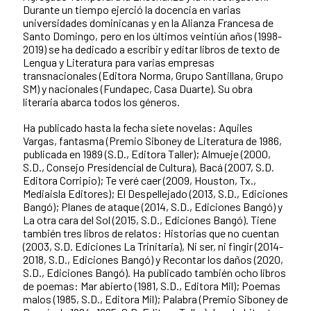
Durante un tiempo ejerció la docencia en varias
universidades dominicanas y en la Alianza Francesa de
Santo Domingo, pero en los últimos veintiún años (1998-
2019) se ha dedicado a escribir y editar libros de texto de
Lengua y Literatura para varias empresas
transnacionales (Editora Norma, Grupo Santillana, Grupo
SM) y nacionales (Fundapec, Casa Duarte). Su obra
literaria abarca todos los géneros.
Ha publicado hasta la fecha siete novelas: Aquiles
Vargas, fantasma (Premio Siboney de Literatura de 1986,
publicada en 1989 (S.D., Editora Taller); Almueje (2000,
S.D., Consejo Presidencial de Cultura), Bacá (2007, S.D.
Editora Corripio); Te veré caer (2009, Houston, Tx.,
Mediaisla Editores); El Despellejado (2013, S.D., Ediciones
Bangó); Planes de ataque (2014, S.D., Ediciones Bangó) y
La otra cara del Sol (2015, S.D., Ediciones Bangó). Tiene
también tres libros de relatos: Historias que no cuentan
(2003, S.D. Ediciones La Trinitaria), Ni ser, ni fingir (2014-
2018, S.D., Ediciones Bangó) y Recontar los daños (2020,
S.D., Ediciones Bangó). Ha publicado también ocho libros
de poemas: Mar abierto (1981, S.D., Editora Mil); Poemas
malos (1985, S.D., Editora Mil); Palabra (Premio Siboney de