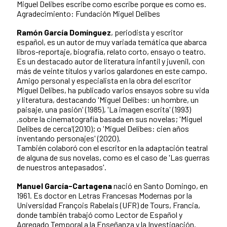
Miguel Delibes escribe como escribe porque es como es.
Agradecimiento: Fundación Miguel Delibes
Ramón García Domínguez
, periodista y escritor
español, es un autor de muy variada temática que abarca
libros-reportaje, biografía, relato corto, ensayo o teatro.
Es un destacado autor de literatura infantil y juvenil, con
más de veinte títulos y varios galardones en este campo.
Amigo personal y especialista en la obra del escritor
Miguel Delibes, ha publicado varios ensayos sobre su vida
y literatura, destacando 'Miguel Delibes: un hombre, un
paisaje, una pasión' (1985), 'La imagen escrita' (1993)
,sobre la cinematografía basada en sus novelas; 'Miguel
Delibes de cerca'(2010); o 'Miguel Delibes: cien años
inventando personajes' (2020).
También colaboró con el escritor en la adaptación teatral
de alguna de sus novelas, como es el caso de 'Las guerras
de nuestros antepasados'.
Manuel García-Cartagena
nació en Santo Domingo, en
1961. Es doctor en Letras Francesas Modernas por la
Universidad François Rabelais (UFR) de Tours, Francia,
donde también trabajó como Lector de Español y
Agregado Temporal a la Enseñanza y la Investigación.