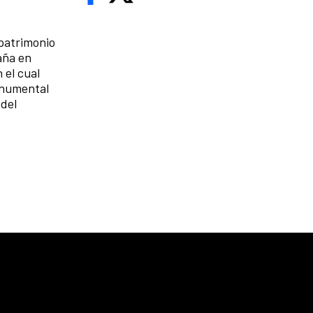
 patrimonio
aña en
n el cual
onumental
 del