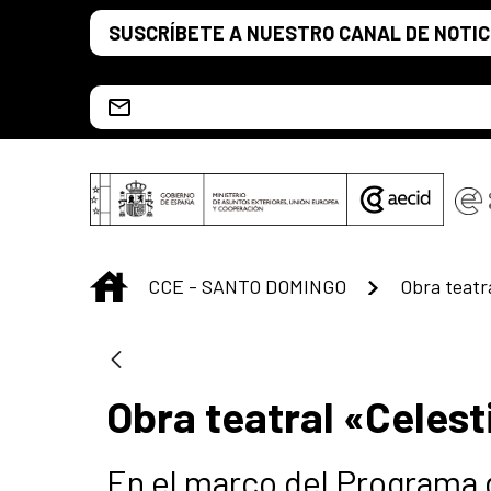
Saltar al contenido principal
SUSCRÍBETE A NUESTRO CANAL DE NOTIC
Escríbenos al correo info.ccesd@aecid.es
INICIO
CCE - SANTO DOMINGO
Obra teatr
Obra teatral «Celest
En el marco del Programa 