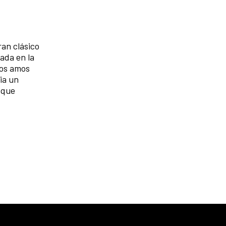
an clásico
cada en la
los amos
ia un
 que