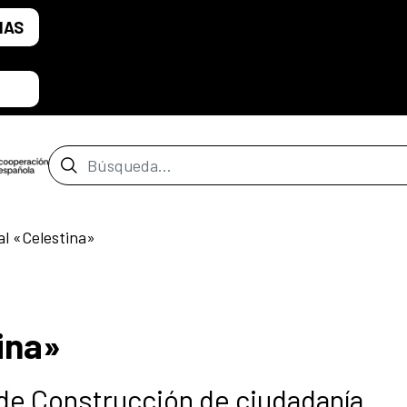
IAS
Barra de búsqueda
al «Celestina»
ina»
de Construcción de ciudadanía.