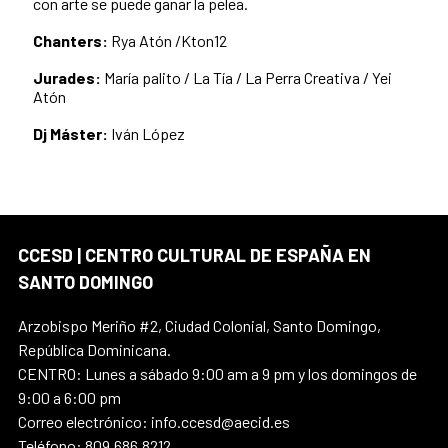
con arte se puede ganar la pelea.
Chanters:
Rya Atón /Kton12
Jurades:
María palito /
La Tía /
La Perra Creativa /
Yei
Atón
Dj Máster:
Iván López
CCESD | CENTRO CULTURAL DE ESPAÑA EN
SANTO DOMINGO
Arzobispo Meriño #2, Ciudad Colonial, Santo Domingo,
República Dominicana.
CENTRO: Lunes a sábado 9:00 am a 9 pm y los domingos de
9:00 a 6:00 pm
Correo electrónico: info.ccesd@aecid.es
Teléfono: 809.686.8212