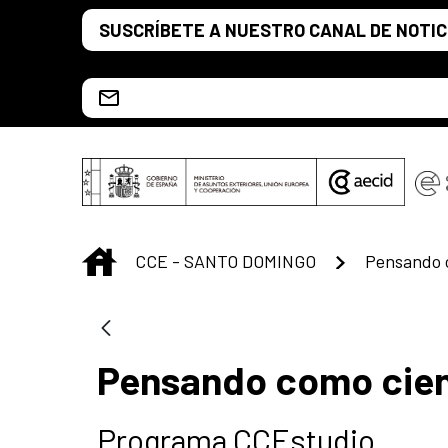
Saltar al contenido principal
SUSCRÍBETE A NUESTRO CANAL DE NOTIC
Escríbenos al correo info.ccesd@aecid.es
INICIO
CCE - SANTO DOMINGO
Pensando c
Pensando como cien
Programa CCEstudio