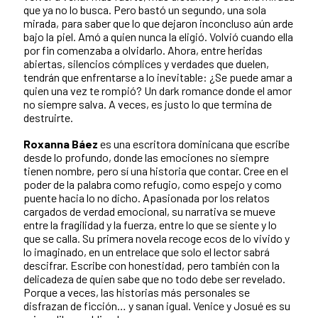
que ya no lo busca. Pero bastó un segundo, una sola
mirada, para saber que lo que dejaron inconcluso aún arde
bajo la piel. Amó a quien nunca la eligió. Volvió cuando ella
por fin comenzaba a olvidarlo. Ahora, entre heridas
abiertas, silencios cómplices y verdades que duelen,
tendrán que enfrentarse a lo inevitable: ¿Se puede amar a
quien una vez te rompió? Un dark romance donde el amor
no siempre salva. A veces, es justo lo que termina de
destruirte.
Roxanna Báez
es una escritora dominicana que escribe
desde lo profundo, donde las emociones no siempre
tienen nombre, pero sí una historia que contar. Cree en el
poder de la palabra como refugio, como espejo y como
puente hacia lo no dicho. Apasionada por los relatos
cargados de verdad emocional, su narrativa se mueve
entre la fragilidad y la fuerza, entre lo que se siente y lo
que se calla. Su primera novela recoge ecos de lo vivido y
lo imaginado, en un entrelace que solo el lector sabrá
descifrar. Escribe con honestidad, pero también con la
delicadeza de quien sabe que no todo debe ser revelado.
Porque a veces, las historias más personales se
disfrazan de ficción… y sanan igual. Venice y Josué es su