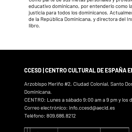
educativo dominicano, por entenderlo como la 
justicia para todos los dominicanos. Actualme
de la República Dominicana, y directora del Ins
libro.
CCESD | CENTRO CULTURAL DE ESPAÑA 
Arzobispo Meriño #2, Ciudad Colonial, Santo D
Dominicana.
CENTRO: Lunes a sábado 9:00 am a 9 pm y los 
Correo electrónico: info.ccesd@aecid.es
Teléfono: 809.686.8212