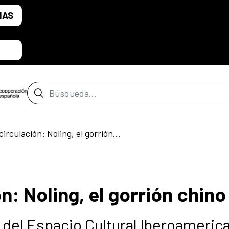
IAS
Barra de búsqueda
Puesta en circulación: Noling, el gorrión chino
n: Noling, el gorrión chino
del Espacio Cultural Iberoameric