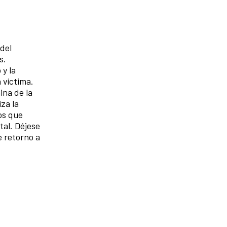
 del
s.
 y la
 víctima.
ina de la
za la
os que
tal. Déjese
e retorno a