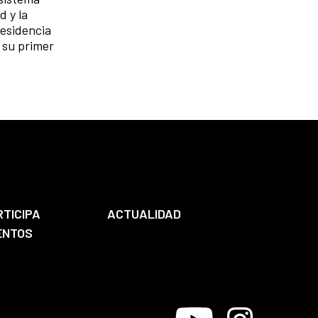
d y la
residencia
s su primer
RTICIPA
ACTUALIDAD
ENTOS
Youtube
Instagram