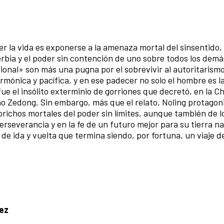
r la vida es exponerse a la amenaza mortal del sinsentido,
bia y el poder sin contención de uno sobre todos los demá
onal» son más una pugna por el sobrevivir al autoritarismo
armónica y pacífica, y en ese padecer no solo el hombre es la
ue el insólito exterminio de gorriones que decretó, en la Ch
o Zedong. Sin embargo, más que el relato, Noling protagoni
prichos mortales del poder sin límites, aunque también de l
erseverancia y en la fe de un futuro mejor para su tierra na
io de ida y vuelta que termina siendo, por fortuna, un viaje d
hez