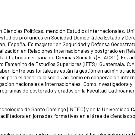
en Ciencias Políticas, mención Estudios Internacionales, Un
studios profundos en Sociedad Democrática Estado y Dere
ián, España. Es magíster en Seguridad y Defensa Geoestraté
lización en Relaciones Internacionales y postgrado en Rel
ultad Latinoamericana de Ciencias Sociales (FLACSO). Es, a
to Femenino de Estudios Superiores (IFES), Guatemala, C.A
aber. Entre sus fortalezas están la gestión en administraci
s para el desarrollo social, así como en cooperación intern
gación nacionales e internacionales. Como investigadora y
rogramas de postgrado y grados en la Facultad Latinoamer
 Tecnológico de Santo Domingo (INTEC) y en la Universidad C
cilitadora en jornadas formativas en el área de ciencias so
nales ha priorizado su contribución al fortalecimiento del