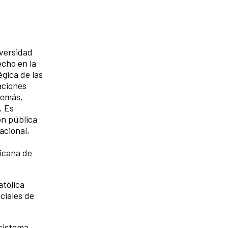
iversidad
cho en la
gica de las
aciones
demás,
. Es
ón pública
acional,
icana de
atólica
ciales de
 sistema