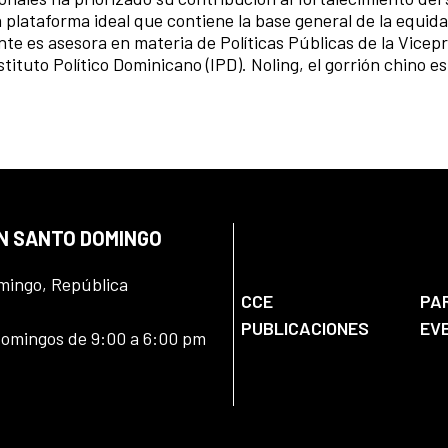
plataforma ideal que contiene la base general de la equida
nte es asesora en materia de Políticas Públicas de la Vicep
tituto Político Dominicano (IPD). Noling, el gorrión chino e
EN SANTO DOMINGO
omingo, República
CCE
PA
PUBLICACIONES
EV
domingos de 9:00 a 6:00 pm