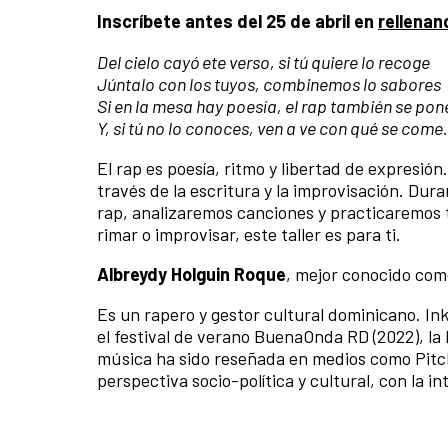
Inscríbete antes del 25 de abril en
rellenan
Del cielo cayó ete verso, si tú quiere lo recoge
Júntalo con los tuyos, combinemos lo sabores
Si en la mesa hay poesía, el rap también se pon
Y, si tú no lo conoces, ven a ve con qué se come.
El rap es poesía, ritmo y libertad de expresió
través de la escritura y la improvisación. Du
rap, analizaremos canciones y practicaremos té
rimar o improvisar, este taller es para ti.
Albreydy Holguin Roque
, mejor conocido com
Es un rapero y gestor cultural dominicano. I
el festival de verano BuenaOnda RD (2022), la 
música ha sido reseñada en medios como Pitchf
perspectiva socio-política y cultural, con la i