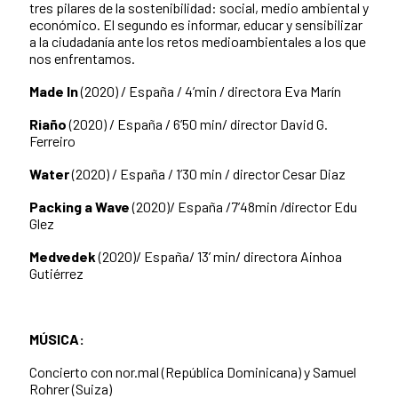
tres pilares de la sostenibilidad: social, medio ambiental y
económico. El segundo es informar, educar y sensibilizar
a la ciudadanía ante los retos medioambientales a los que
nos enfrentamos.
Made In
(2020) / España / 4’min / directora Eva Marín
Riaño
(2020) / España / 6’50 min/ director David G.
Ferreiro
Water
(2020) / España / 1’30 min / director Cesar Diaz
Packing a Wave
(2020)/ España /7’48min /director Edu
Glez
Medvedek
(2020)/ España/ 13’ min/ directora Ainhoa
Gutiérrez
MÚSICA:
Concierto con
nor.mal (República Dominicana) y
Samuel
Rohrer (Suiza)