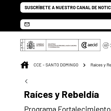
Saltar al contenido principal
SUSCRÍBETE A NUESTRO CANAL DE NOTIC
Escríbenos al correo info.ccesd@aecid.es
INICIO
CCE - SANTO DOMINGO
Raíces y R
Raíces y Rebeldía
Programa Fortalecimiento 