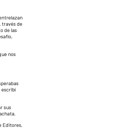
 entrelazan
A través de
o de las
safío,
 que nos
esperabas
 escribí
r sus
bachata.
e Editores,