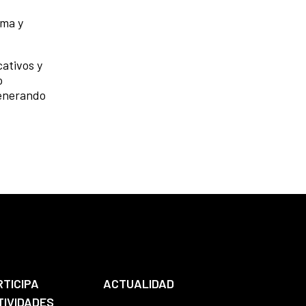
ima y
ativos y
o
 generando
RTICIPA
ACTUALIDAD
TIVIDADES