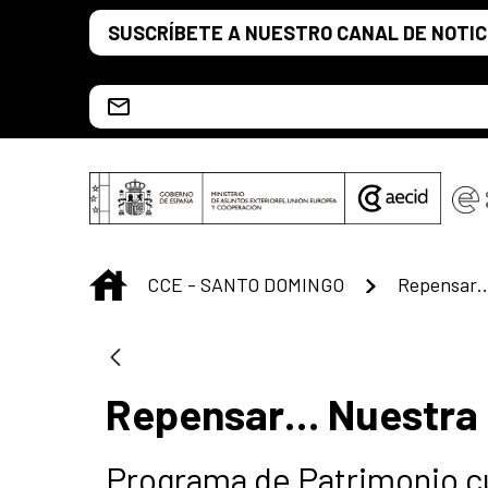
Saltar al contenido principal
SUSCRÍBETE A NUESTRO CANAL DE NOTIC
Escríbenos al correo info.ccesd@aecid.es
INICIO
CCE - SANTO DOMINGO
Repensar… 
Repensar… Nuestra 
Programa de Patrimonio cul