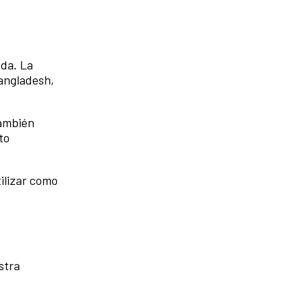
oda. La
angladesh,
también
to
ilizar como
stra