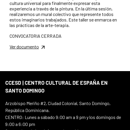
cultura universal para finalmente expresar esta
experiencia a través de la pintura. En la última sesión,
realizaremos un mural colectivo que represente todos
estos imaginarios trabajados. Este taller se enmarca en
las prácticas de la arte-terapia.
CONVOCATORIA CERRADA
Ver documento
CCESD | CENTRO CULTURAL DE ESPAÑA EN
SANTO DOMINGO
Arzobispo Meriño #2, Ciudad Colonial, Santo Domingo,
República Dominicana.
CENTRO: Lunes a sábado 9:00 am a 9 pm y los domingos de
9:00 a 6:00 pm