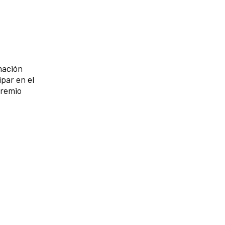
mación
par en el
Premio