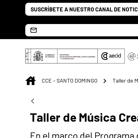
Saltar al contenido principal
SUSCRÍBETE A NUESTRO CANAL DE NOTIC
Escríbenos al correo info.ccesd@aecid.es
INICIO
CCE - SANTO DOMINGO
Taller de 
Taller de Música Cre
En el marco del Programa 