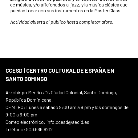
de música, y/o aficionados al jazz, y la música clásica que
puedan tocar con sus instrumentos en la Master Class.
Actividad abierta al público hasta completar aforo.
CCESD | CENTRO CULTURAL DE ESPAÑA EN
SANTO DOMINGO
Arzobispo Meriño #2, Ciudad Colonial, Santo Domingo,
República Dominicana.
CENTRO: Lunes a sábado 9:00 am a 9 pm y los domingos de
9:00 a 6:00 pm
Correo electrónico: info.ccesd@aecid.es
Teléfono: 809.686.8212