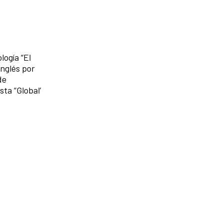
ogía “El
inglés por
de
sta “Global’