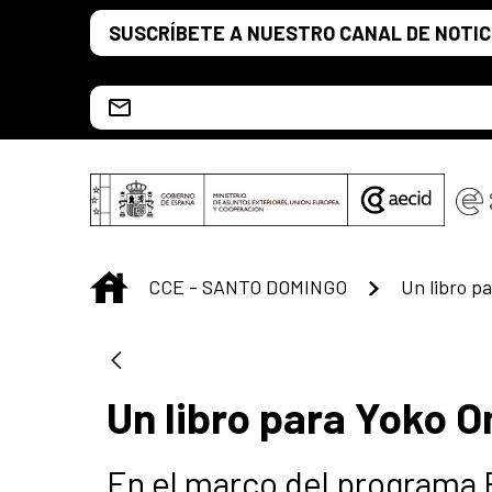
Saltar al contenido principal
SUSCRÍBETE A NUESTRO CANAL DE NOTIC
Escríbenos al correo info.ccesd@aecid.es
INICIO
CCE - SANTO DOMINGO
Un libro p
Un libro para Yoko O
En el marco del programa 