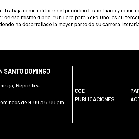
. Trabaja como editor en el periódico Listín Diario y como 
” de ese mismo diario. “Un libro para Yoko Ono” es su tercer
nde ha desarrollado la mayor parte de su carrera literari
EN SANTO DOMINGO
omingo, República
CCE
PA
PUBLICACIONES
AC
domingos de 9:00 a 6:00 pm