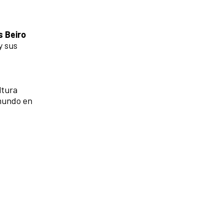
s Beiro
y sus
ltura
 mundo en