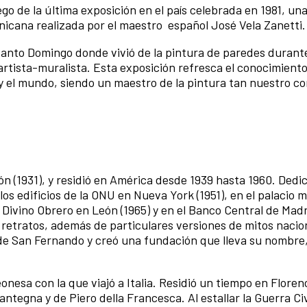
go de la última exposición en el país celebrada en 1981, un
nicana realizada por el maestro español José Vela Zanetti
 Santo Domingo donde vivió de la pintura de paredes durant
tista-muralista. Esta exposición refresca el conocimiento 
 y el mundo, siendo un maestro de la pintura tan nuestro co
n (1931), y residió en América desde 1939 hasta 1960. Dedic
los edificios de la ONU en Nueva York (1951), en el palacio 
 Divino Obrero en León (1965) y en el Banco Central de Madr
etratos, además de particulares versiones de mitos nacio
de San Fernando y creó una fundación que lleva su nombre,
onesa con la que viajó a Italia. Residió un tiempo en Floren
tegna y de Piero della Francesca. Al estallar la Guerra Civ