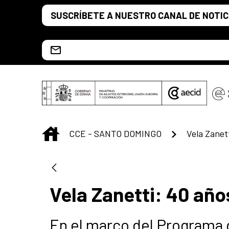
Saltar al contenido principal
SUSCRÍBETE A NUESTRO CANAL DE NOTIC
Escríbenos al correo info.ccesd@aecid.es
INICIO
CCE - SANTO DOMINGO
Vela Zanet
Vela Zanetti: 40 añ
En el marco del Programa d