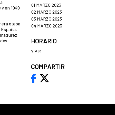
ca
01 MARZO 2023
s y en 1949
02 MARZO 2023
03 MARZO 2023
imera etapa
04 MARZO 2023
n España,
e madurez
HORARIO
adas
7 P.M.
COMPARTIR