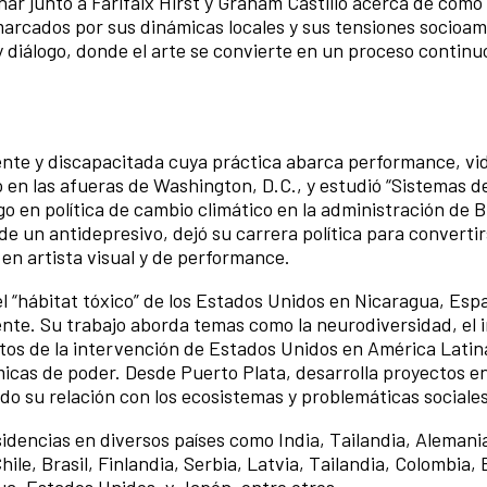
nar junto a Farifaix Hirst y Graham Castillo acerca de cómo 
marcados por sus dinámicas locales y sus tensiones socioam
 diálogo, donde el arte se convierte en un proceso continu
gente y discapacitada cuya práctica abarca performance, vi
ó en las afueras de Washington, D.C., y estudió “Sistemas de
 en política de cambio climático en la administración de Bil
de un antidepresivo, dejó su carrera política para converti
en artista visual y de performance.
l “hábitat tóxico” de los Estados Unidos en Nicaragua, Esp
nte. Su trabajo aborda temas como la neurodiversidad, el 
fectos de la intervención de Estados Unidos en América Latin
námicas de poder. Desde Puerto Plata, desarrolla proyectos e
do su relación con los ecosistemas y problemáticas sociales
idencias en diversos países como India, Tailandia, Alemani
le, Brasil, Finlandia, Serbia, Latvia, Tailandia, Colombia,