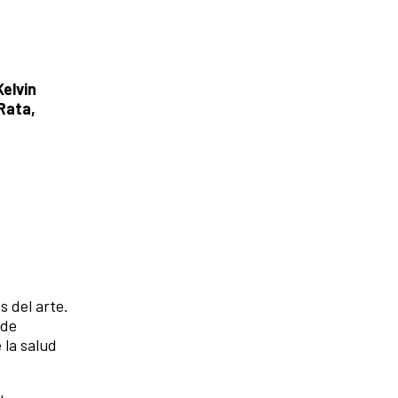
Kelvin
Rata,
s del arte.
 de
 la salud