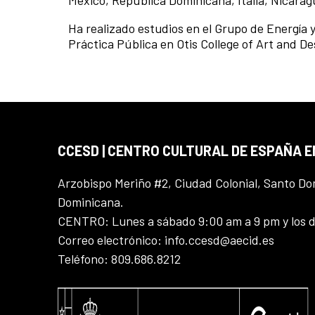
México, República Dominicana, Italia, Nicarag
Ha realizado estudios en el Grupo de Energía 
Práctica Pública en Otis College of Art and De
CCESD | CENTRO CULTURAL DE ESPAÑA 
Arzobispo Meriño #2, Ciudad Colonial, Santo D
Dominicana.
CENTRO: Lunes a sábado 9:00 am a 9 pm y los 
Correo electrónico: info.ccesd@aecid.es
Teléfono: 809.686.8212