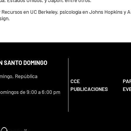
ua, Estados Unidos, y Japón, entre otros.
y Recursos en UC Berkeley, psicología en Johns Hopkins y A
sign.
EN SANTO DOMINGO
omingo, República
CCE
PA
PUBLICACIONES
EV
domingos de 9:00 a 6:00 pm