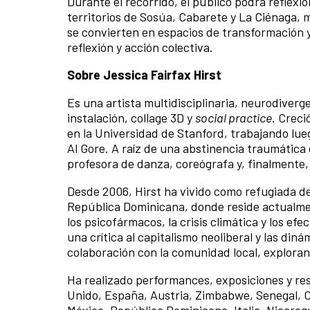
Durante el recorrido, el público podrá reflexio
territorios de Sosúa, Cabarete y La Ciénaga, 
se convierten en espacios de transformación y
reflexión y acción colectiva.
Sobre Jessica Fairfax Hirst
Es una artista multidisciplinaria, neurodiver
instalación, collage 3D y
social practice
. Creci
en la Universidad de Stanford, trabajando luego
Al Gore. A raíz de una abstinencia traumática 
profesora de danza, coreógrafa y, finalmente, 
Desde 2006, Hirst ha vivido como refugiada de
República Dominicana, donde reside actualme
los psicofármacos, la crisis climática y los e
una crítica al capitalismo neoliberal y las di
colaboración con la comunidad local, exploran
Ha realizado performances, exposiciones y res
Unido, España, Austria, Zimbabwe, Senegal, Chi