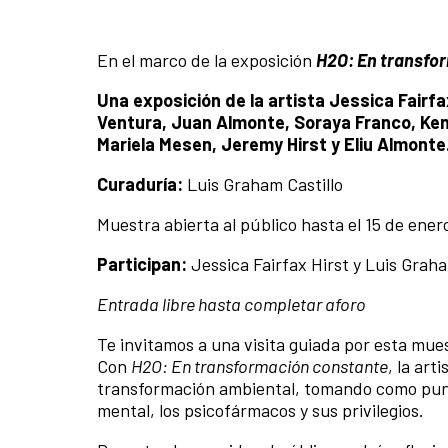
En el marco de la exposición
H
2
O: En transfo
Una exposición de la artista Jessica Fairfax
Ventura, Juan Almonte, Soraya Franco, Ke
Mariela Mesen, Jeremy Hirst y Eliu Almonte
Curaduría:
Luis Graham Castillo
Muestra abierta al público hasta el 15 de ener
Participan:
Jessica Fairfax Hirst y Luis Graha
Entrada libre hasta completar aforo
Te invitamos a una visita guiada por esta muestr
Con
H2O: En transformación constante
, la art
transformación ambiental, tomando como punto 
mental, los psicofármacos y sus privilegios.