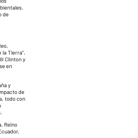
los
bientales,
o de
deo,
 la Tierra”,
l Clinton y
rse en
aña y
impacto de
a, todo con
n
.
a, Reino
 Ecuador,