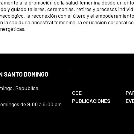
ivamente a la promoción de la salud femenina desde un enf
ado y guiado talleres, ceremonias, retiros y procesos indivi
ecológico, la reconexión con el útero y el empoderamiento
 la sabiduría ancestral femenina, la educación corporal c
 energéticas.
EN SANTO DOMINGO
omingo, República
CCE
PA
PUBLICACIONES
EV
domingos de 9:00 a 6:00 pm