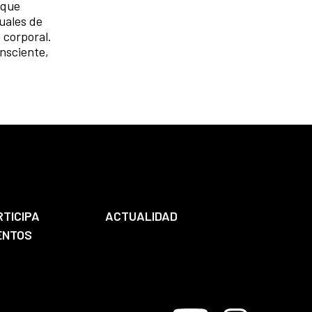
oque
duales de
 corporal.
onsciente,
RTICIPA
ACTUALIDAD
ENTOS