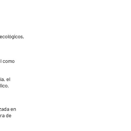
ecológicos,
al como
a, el
lico.
zada en
ora de