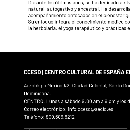
Durante los últimos años, se ha dedicado act
natural, autogestivo y ancestral. Ha desarroll
acompañamiento enfocados en el bienestar gin
Su enfoque integra el conocimiento médico con
la herbolaria, el yoga terapéutico y prácticas
CCESD | CENTRO CULTURAL DE ESPAÑA 
Arzobispo Meriño #2, Ciudad Colonial, Santo D
Dominicana.
CENTRO: Lunes a sábado 9:00 am a 9 pm y los 
Correo electrónico: info.ccesd@aecid.es
Teléfono: 809.686.8212