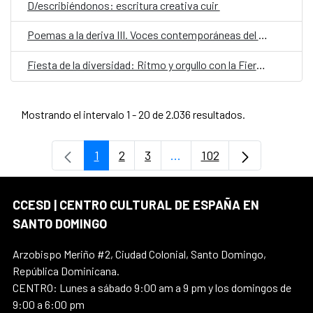
D/escribiéndonos: escritura creativa cuir
Poemas a la deriva III. Voces contemporáneas del español
Fiesta de la diversidad: Ritmo y orgullo con la Fiera Típica y Fefita la Grande
Mostrando el intervalo 1 - 20 de 2.036 resultados.
1
2
3
...
102
Página
Página
Página
Páginas intermedias Use 
Página
CCESD | CENTRO CULTURAL DE ESPAÑA EN
SANTO DOMINGO
Arzobispo Meriño #2, Ciudad Colonial, Santo Domingo,
República Dominicana.
CENTRO: Lunes a sábado 9:00 am a 9 pm y los domingos de
9:00 a 6:00 pm